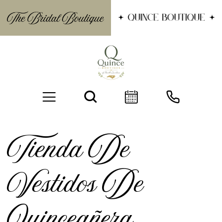
Tienda De
Vestidos De
BOOK AN APPOINTMENT