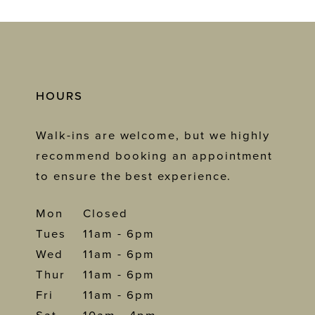
HOURS
Walk-ins are welcome, but we highly
recommend booking an appointment
to ensure the best experience.
Mon
Closed
Tues
11am - 6pm
Wed
11am - 6pm
Thur
11am - 6pm
Fri
11am - 6pm