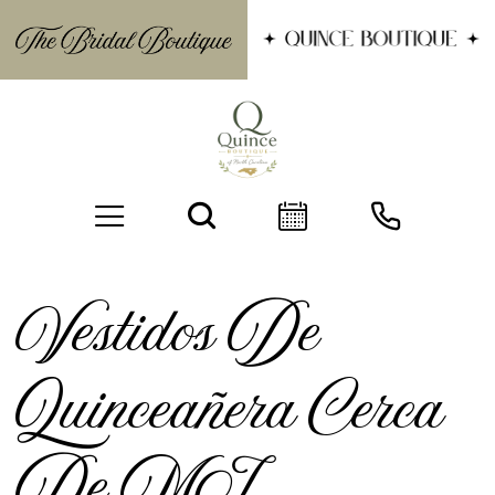
Vestidos De
Quinceañera Cerca
BOOK AN APPOINTMENT