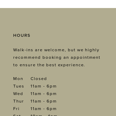
HOURS
Walk-ins are welcome, but we highly
recommend booking an appointment
to ensure the best experience.
Mon
Closed
Tues
11am - 6pm
Wed
11am - 6pm
Thur
11am - 6pm
Fri
11am - 6pm