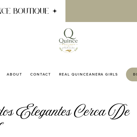
ABOUT
CONTACT
REAL QUINCEANERA GIRLS
B
dos Elegantes Cerca De