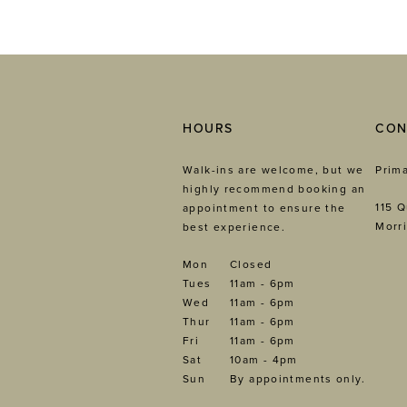
HOURS
CON
Walk-ins are welcome, but we
Prima
highly recommend booking an
115 Q
appointment to ensure the
Morri
best experience.
Mon
Closed
Tues
11am - 6pm
Wed
11am - 6pm
Thur
11am - 6pm
Fri
11am - 6pm
Sat
10am - 4pm
Sun
By appointments only.