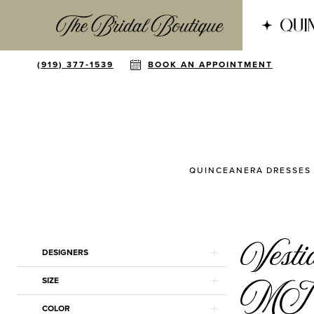
(919) 377‑1539
BOOK AN APPOINTMENT
QUINCEANERA DRESSES
Vesti
Product
Skip
DESIGNERS
List
to
Filters
end
MI
SIZE
COLOR