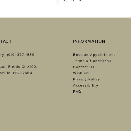
TACT
INFORMATION
ry: (919) 377‑1539
Book an Appointment
Terms & Conditions
uail Fields Ct #100,
Contact Us
sville, NC 27560
Wishlist
Privacy Policy
Accessibility
FAQ