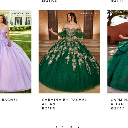
MQ1103
RQ1111
 RACHEL
CARMINA BY RACHEL
CARMIN
ALLAN
ALLAN
RQ1115
RQ1117
1
2
3