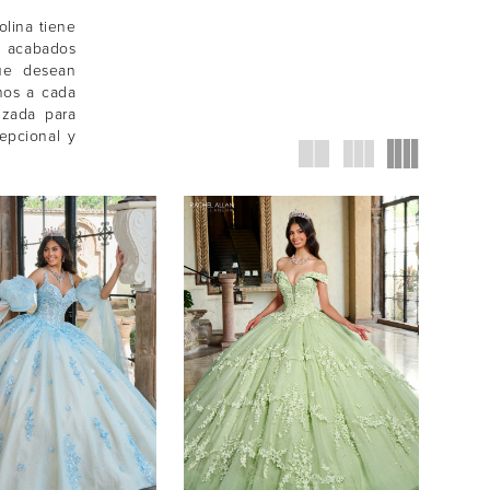
olina tiene
n acabados
que desean
nos a cada
izada para
epcional y